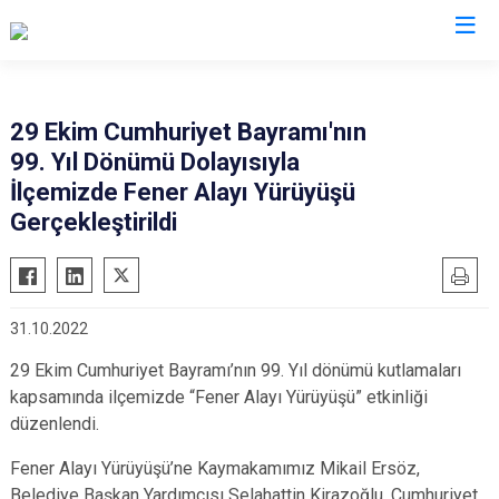
Ordu
29 Ekim Cumhuriyet Bayramı'nın
99. Yıl Dönümü Dolayısıyla
Akkuş
Kabadüz
İlçemizde Fener Alayı Yürüyüşü
Aybastı
Kabataş
Gerçekleştirildi
Çamaş
Korgan
Çatalpınar
Kumru
Çaybaşı
Mesudiye
31.10.2022
Fatsa
Perşembe
29 Ekim Cumhuriyet Bayramı’nın 99. Yıl dönümü kutlamaları
Gölköy
Ulubey
kapsamında ilçemizde “Fener Alayı Yürüyüşü” etkinliği
Gülyalı
Ünye
düzenlendi.
Gürgentepe
Altınordu
Fener Alayı Yürüyüşü’ne Kaymakamımız Mikail Ersöz,
İkizce
Belediye Başkan Yardımcısı Selahattin Kirazoğlu, Cumhuriyet