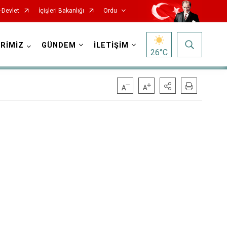
-Devlet
İçişleri Bakanlığı
Ordu
RİMİZ
GÜNDEM
İLETİŞİM
26
°C
Kabadüz
Kabataş
Korgan
Kumru
Mesudiye
Perşembe