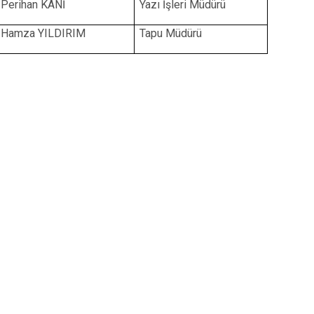
Perihan KANİ
Yazı İşleri Müdürü
Gölköy
Hamza YILDIRIM
Tapu Müdürü
Gülyalı
Gürgentepe
İkizce