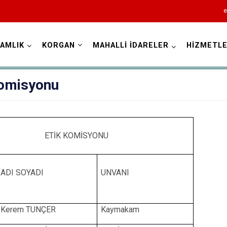
e
AMLIK
KORGAN
MAHALLİ İDARELER
HİZMETLE
Ordu
Komisyonu
Akkuş
ETİK KOMİSYONU
Aybastı
Çamaş
ADI SOYADI
UNVANI
Çatalpınar
Çaybaşı
Kerem TUNÇER
Kaymakam
Fatsa