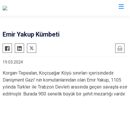
Ordu
Emir Yakup Kümbeti
Akkuş
Kabadüz
Aybastı
Kabataş
19.03.2024
Çamaş
Korgan
Çatalpınar
Kumru
Korgan-Tepealan, Koçcuağar Köyü sınırları içerisindedir.
Danişment Gazi' nin komutanlarından olan Emir Yakup, 1105
Çaybaşı
Mesudiye
yılında Türkler ile Trabzon Devleti arasında geçen savaşta esir
Fatsa
Perşembe
edilmiştir. Burada 900 senelik büyük bir şehit mezarlığı vardır.
Gölköy
Ulubey
Gülyalı
Ünye
Gürgentepe
Altınordu
İkizce