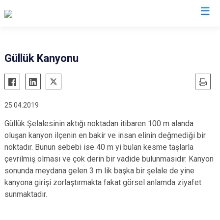
Ordu
Güllük Kanyonu
Akkuş
Kabadüz
Aybastı
Kabataş
25.04.2019
Çamaş
Korgan
Çatalpınar
Kumru
Güllük Şelalesinin aktığı noktadan itibaren 100 m alanda
oluşan kanyon ilçenin en bakir ve insan elinin değmediği bir
Çaybaşı
Mesudiye
noktadır. Bunun sebebi ise 40 m yi bulan kesme taşlarla
Fatsa
Perşembe
çevrilmiş olması ve çok derin bir vadide bulunmasıdır. Kanyon
Gölköy
Ulubey
sonunda meydana gelen 3 m lik başka bir şelale de yine
kanyona girişi zorlaştırmakta fakat görsel anlamda ziyafet
Gülyalı
Ünye
sunmaktadır.
Gürgentepe
Altınordu
İkizce