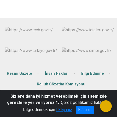
Resmi Gazete
İnsan Hakları
Bilgi Edinme
Kolluk Gözetim Komisyonu
Sizlere daha iyi hizmet verebilmek için sitemizde
Tepe Mahalle Tahsin Ateş Sokak No: 10
çerezlere yer veriyoruz
🍪 Çerez politikamız hakkında
0 452 671 2001
bilgi edinmek için
tıklayınız
Kabul et