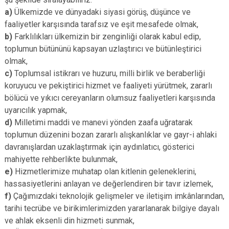
a)
Ülkemizde ve dünyadaki siyasi görüş, düşünce ve
faaliyetler karşısında tarafsız ve eşit mesafede olmak,
b)
Farklılıkları ülkemizin bir zenginliği olarak kabul edip,
toplumun bütününü kapsayan uzlaştırıcı ve bütünleştirici
olmak,
c)
Toplumsal istikrarı ve huzuru, milli birlik ve beraberliği
koruyucu ve pekiştirici hizmet ve faaliyeti yürütmek, zararlı
bölücü ve yıkıcı cereyanların olumsuz faaliyetleri karşısında
uyarıcılık yapmak,
d)
Milletimi maddi ve manevi yönden zaafa uğratarak
toplumun düzenini bozan zararlı alışkanlıklar ve gayr-i ahlaki
davranışlardan uzaklaştırmak için aydınlatıcı, gösterici
mahiyette rehberlikte bulunmak,
e)
Hizmetlerimize muhatap olan kitlenin geleneklerini,
hassasiyetlerini anlayan ve değerlendiren bir tavır izlemek,
f)
Çağımızdaki teknolojik gelişmeler ve iletişim imkânlarından,
tarihi tecrübe ve birikimlerimizden yararlanarak bilgiye dayalı
ve ahlak eksenli din hizmeti sunmak,