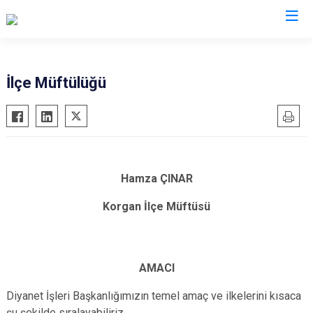
Ordu
İlçe Müftülüğü
Akkuş
Kabadüz
Aybastı
Kabataş
Çamaş
Korgan
Çatalpınar
Kumru
Hamza ÇINAR
Çaybaşı
Mesudiye
Korgan İlçe Müftüsü
Fatsa
Perşembe
Gölköy
Ulubey
Gülyalı
Ünye
AMACI
Gürgentepe
Altınordu
Diyanet İşleri Başkanlığımızın temel amaç ve ilkelerini kısaca
İkizce
şu şekilde sıralayabiliriz.