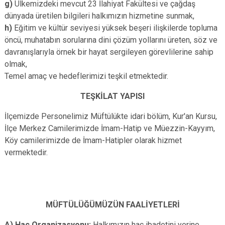
g)
Ülkemizdeki mevcut 23 İlahiyat Fakültesi ve çağdaş
dünyada üretilen bilgileri halkımızın hizmetine sunmak,
h)
Eğitim ve kültür seviyesi yüksek beşeri ilişkilerde topluma
öncü, muhatabın sorularına dini çözüm yollarını üreten, söz ve
davranışlarıyla örnek bir hayat sergileyen görevlilerine sahip
olmak,
Temel amaç ve hedeflerimizi teşkil etmektedir.
TEŞKİLAT YAPISI
İlçemizde Personelimiz Müftülükte idari bölüm, Kur'an Kursu,
İlçe Merkez Camilerimizde İmam-Hatip ve Müezzin-Kayyım,
Köy camilerimizde de İmam-Hatipler olarak hizmet
vermektedir.
MÜFTÜLÜĞÜMÜZÜN FAALİYETLERİ
A) Hac Organizasyonu:
Halkımızın hac ibadetini yerine