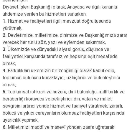
Diyanet İşleri Başkanlığı olarak, Anayasa ve ilgili kanunla
uhdemize verilen bu hizmetleri sunarken;
1.
Hizmet ve faaliyetleri ilgili mevzuat doğrultusunda
yürütmek,
2.
Devletimize, milletimize, dinimize ve Başkanlığımıza zarar
verecek her türlü söz, yazı ve eylemden sakınmak,
3.
Ülkemizde ve dünyadaki siyasî görüş, düşünce ve
faaliyetler karşısında tarafsız ve hepsine eşit mesafede
olmak,
4.
Farklılıkları ülkemizin bir zenginliği olarak kabul edip,
toplumun bütününü kucaklayıcı, uzlaştırıcı ve bütünleştirici
olmak,
5.
Toplumsal istikrarı ve huzuru, dinî bütünlüğü, millî birlik ve
beraberliği koruyucu ve pekiştirici, din, vatan ve millet
sevgisini artırıcı yönde hizmet ve faaliyet yürütmek, zararlı,
bölücü ve yıkıcı cereyanların olumsuz faaliyetleri karşısında
uyarıcılık yapmak,
6.
Milletimizi maddî ve manevî yönden zaafa uğratarak