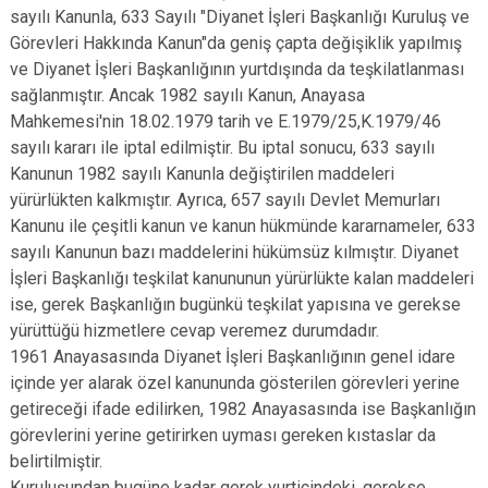
sayılı Kanunla, 633 Sayılı "Diyanet İşleri Başkanlığı Kuruluş ve
Görevleri Hakkında Kanun"da geniş çapta değişiklik yapılmış
ve Diyanet İşleri Başkanlığının yurtdışında da teşkilatlanması
sağlanmıştır. Ancak 1982 sayılı Kanun, Anayasa
Mahkemesi'nin 18.02.1979 tarih ve E.1979/25,K.1979/46
sayılı kararı ile iptal edilmiştir. Bu iptal sonucu, 633 sayılı
Kanunun 1982 sayılı Kanunla değiştirilen maddeleri
yürürlükten kalkmıştır. Ayrıca, 657 sayılı Devlet Memurları
Kanunu ile çeşitli kanun ve kanun hükmünde kararnameler, 633
sayılı Kanunun bazı maddelerini hükümsüz kılmıştır. Diyanet
İşleri Başkanlığı teşkilat kanununun yürürlükte kalan maddeleri
ise, gerek Başkanlığın bugünkü teşkilat yapısına ve gerekse
yürüttüğü hizmetlere cevap veremez durumdadır.
1961 Anayasasında Diyanet İşleri Başkanlığının genel idare
içinde yer alarak özel kanununda gösterilen görevleri yerine
getireceği ifade edilirken, 1982 Anayasasında ise Başkanlığın
görevlerini yerine getirirken uyması gereken kıstaslar da
belirtilmiştir.
Kuruluşundan bugüne kadar gerek yurtiçindeki, gerekse