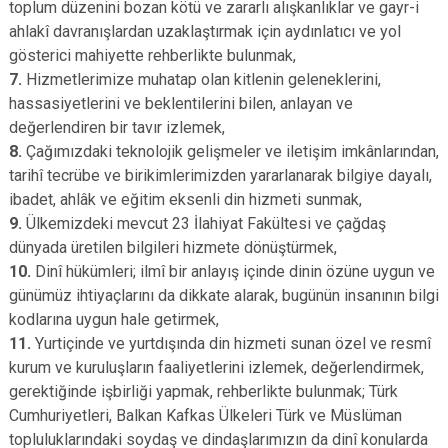
toplum düzenini bozan kötü ve zararlı alışkanlıklar ve gayr-i
ahlakî davranışlardan uzaklaştırmak için aydınlatıcı ve yol
gösterici mahiyette rehberlikte bulunmak,
7.
Hizmetlerimize muhatap olan kitlenin geleneklerini,
hassasiyetlerini ve beklentilerini bilen, anlayan ve
değerlendiren bir tavır izlemek,
8.
Çağımızdaki teknolojik gelişmeler ve iletişim imkânlarından,
tarihî tecrübe ve birikimlerimizden yararlanarak bilgiye dayalı,
ibadet, ahlâk ve eğitim eksenli din hizmeti sunmak,
9.
Ülkemizdeki mevcut 23 İlahiyat Fakültesi ve çağdaş
dünyada üretilen bilgileri hizmete dönüştürmek,
10.
Dinî hükümleri; ilmî bir anlayış içinde dinin özüne uygun ve
günümüz ihtiyaçlarını da dikkate alarak, bugünün insanının bilgi
kodlarına uygun hale getirmek,
11.
Yurtiçinde ve yurtdışında din hizmeti sunan özel ve resmî
kurum ve kuruluşların faaliyetlerini izlemek, değerlendirmek,
gerektiğinde işbirliği yapmak, rehberlikte bulunmak; Türk
Cumhuriyetleri, Balkan Kafkas Ülkeleri Türk ve Müslüman
topluluklarındaki soydaş ve dindaşlarımızın da dinî konularda