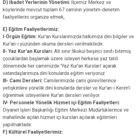
D) İbadet Yerlerinin Yönetimi:
İlçemiz Merkez ve
köylerinde mevcut toplam 67 caminin yönetim-denetim
faaliyetlerini organize etmek,
E) Eğitim Faaliyetlerimiz:
I
-
Örgün Eğitim:
Kur'an Kurslarımızda halkımıza dini bilgiler ve
Kur'an-ı yüzünden okuma dersleri verilmektedir.
II-
Yaz Kur'an Kursları:
Alt sınır İlkokul beşinci sınıfı bitirmiş
çocuklardan başlamak üzere isteyen herkese yaz tatili
döneminde her camimizde 'Yaz Kur'an Kursları' açarak
vatandaşlarımıza dini konularda eğitim veriyoruz.
III- Cami Dersleri:
Camilerimizde cami görevlilerince
yetişkinlere yönelik dini konularda dersler ve Kur'an-ı Kerim'i
öğrenmek isteyenlere Kur'an dersleri veriliyor.
IV-
Personele Yönelik Hizmet içi Eğitim Faaliyetleri:
Diyanet İşleri Başkanlığı Eğitim Merkezi Müdürlüklerince ve
mahallinde açılan hizmet içi kursları açılarak eğitimleri
yapılmaktadır.
F) Kültürel Faaliyetlerimiz: