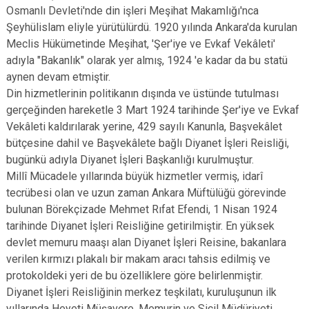
Osmanlı Devleti'nde din işleri Meşihat Makamlığı'nca
Şeyhülislam eliyle yürütülürdü. 1920 yılında Ankara'da kurulan
Meclis Hükümetinde Meşihat, 'Şer'iye ve Evkaf Vekâleti'
adıyla "Bakanlık" olarak yer almış, 1924 'e kadar da bu statü
aynen devam etmiştir.
Din hizmetlerinin politikanın dışında ve üstünde tutulması
gerçeğinden hareketle 3 Mart 1924 tarihinde Şer'iye ve Evkaf
Vekâleti kaldırılarak yerine, 429 sayılı Kanunla, Başvekâlet
bütçesine dahil ve Başvekâlete bağlı Diyanet İşleri Reisliği,
bugünkü adıyla Diyanet İşleri Başkanlığı kurulmuştur.
Millî Mücadele yıllarında büyük hizmetler vermiş, idarî
tecrübesi olan ve uzun zaman Ankara Müftülüğü görevinde
bulunan Börekçizade Mehmet Rıfat Efendi, 1 Nisan 1924
tarihinde Diyanet İşleri Reisliğine getirilmiştir. En yüksek
devlet memuru maaşı alan Diyanet İşleri Reisine, bakanlara
verilen kırmızı plakalı bir makam aracı tahsis edilmiş ve
protokoldeki yeri de bu özelliklere göre belirlenmiştir.
Diyanet İşleri Reisliğinin merkez teşkilatı, kuruluşunun ilk
yıllarında Heyeti Müşavere, Memurin ve Sicil Müdüriyeti,