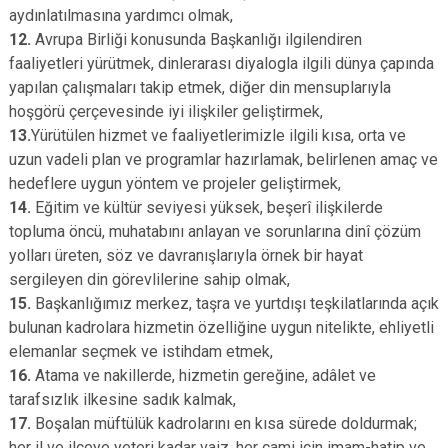
aydınlatılmasına yardımcı olmak,
12.
Avrupa Birliği konusunda Başkanlığı ilgilendiren
faaliyetleri yürütmek, dinlerarası diyalogla ilgili dünya çapında
yapılan çalışmaları takip etmek, diğer din mensuplarıyla
hoşgörü çerçevesinde iyi ilişkiler geliştirmek,
13.
Yürütülen hizmet ve faaliyetlerimizle ilgili kısa, orta ve
uzun vadeli plan ve programlar hazırlamak, belirlenen amaç ve
hedeflere uygun yöntem ve projeler geliştirmek,
14.
Eğitim ve kültür seviyesi yüksek, beşerî ilişkilerde
topluma öncü, muhatabını anlayan ve sorunlarına dinî çözüm
yolları üreten, söz ve davranışlarıyla örnek bir hayat
sergileyen din görevlilerine sahip olmak,
15.
Başkanlığımız merkez, taşra ve yurtdışı teşkilatlarında açık
bulunan kadrolara hizmetin özelliğine uygun nitelikte, ehliyetli
elemanlar seçmek ve istihdam etmek,
16.
Atama ve nakillerde, hizmetin gereğine, adâlet ve
tarafsızlık ilkesine sadık kalmak,
17.
Boşalan müftülük kadrolarını en kısa sürede doldurmak;
her il ve ilçeye yeteri kadar vaiz, her cami için imam-hatip ve