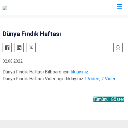
Ordu
Dünya Fındık Haftası
Akkuş
Kabadüz
Aybastı
Kabataş
02.08.2022
Çamaş
Korgan
Çatalpınar
Kumru
Dünya Fındık Haftası Bilboard için
tıklayınız.
Dünya Fındık Haftası Video için tıklayınız
.1.Video
,
2.Video
Çaybaşı
Mesudiye
Fatsa
Perşembe
Gölköy
Ulubey
Tümünü Göster
Gülyalı
Ünye
Gürgentepe
Altınordu
İkizce