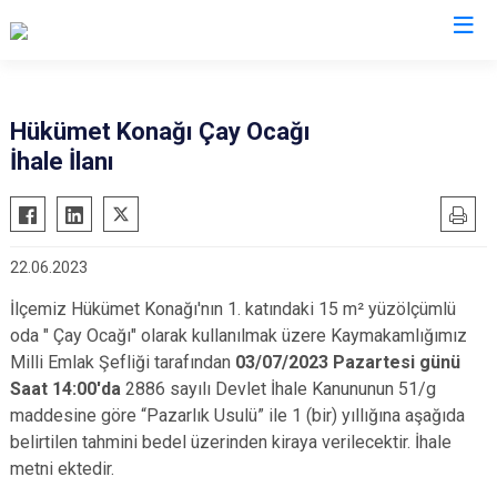
Ordu
Hükümet Konağı Çay Ocağı
İhale İlanı
Akkuş
Kabadüz
Aybastı
Kabataş
Çamaş
Korgan
22.06.2023
Çatalpınar
Kumru
İlçemiz Hükümet Konağı'nın 1. katındaki 15 m
²
yüzölçümlü
Çaybaşı
Mesudiye
oda " Çay Ocağı" olarak kullanılmak üzere Kaymakamlığımız
Fatsa
Perşembe
Milli Emlak Şefliği tarafından
03/07/2023 Pazartesi günü
Gölköy
Ulubey
Saat 14:00'da
2886 sayılı Devlet İhale Kanununun 51/g
Gülyalı
maddesine göre “Pazarlık Usulü” ile 1 (bir) yıllığına aşağıda
Ünye
belirtilen tahmini bedel üzerinden kiraya verilecektir. İhale
Gürgentepe
Altınordu
metni ektedir.
İkizce